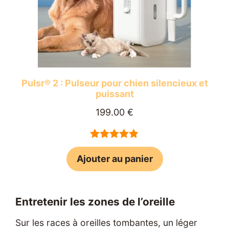
Pulsr® 2 : Pulseur pour chien silencieux et
puissant
Le
Le
199.00
€
prix
prix
initial
actuel
4.84
sur
était :
est :
Ajouter au panier
5
299.00 €.
199.00 €.
Entretenir les zones de l’oreille
Sur les races à oreilles tombantes, un léger