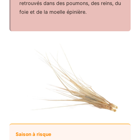
retrouvés dans des poumons, des reins, du
foie et de la moelle épinière.
Saison à risque