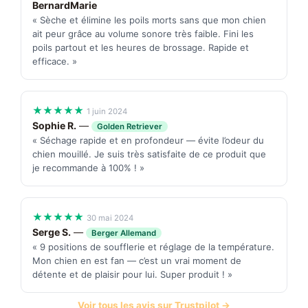
BernardMarie
« Sèche et élimine les poils morts sans que mon chien
ait peur grâce au volume sonore très faible. Fini les
poils partout et les heures de brossage. Rapide et
efficace. »
★★★★★
1 juin 2024
Sophie R.
—
Golden Retriever
« Séchage rapide et en profondeur — évite l’odeur du
chien mouillé. Je suis très satisfaite de ce produit que
je recommande à 100% ! »
★★★★★
30 mai 2024
Serge S.
—
Berger Allemand
« 9 positions de soufflerie et réglage de la température.
Mon chien en est fan — c’est un vrai moment de
détente et de plaisir pour lui. Super produit ! »
Voir tous les avis sur Trustpilot →