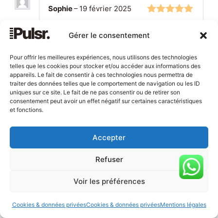
Sophie
–
19 février 2025
5
sur 5
Un gain de temps énorme avec
Gérer le consentement
mes deux bergers australiens.
J’avais peur que ça soit trop
Pour offrir les meilleures expériences, nous utilisons des technologies
telles que les cookies pour stocker et/ou accéder aux informations des
puissant mais c’est réglable,
appareils. Le fait de consentir à ces technologies nous permettra de
parfait.
traiter des données telles que le comportement de navigation ou les ID
uniques sur ce site. Le fait de ne pas consentir ou de retirer son
consentement peut avoir un effet négatif sur certaines caractéristiques
et fonctions.
Amandine, toiletteuse
–
3
mars 2025
4
sur 5
Accepter
Produit top, silencieux comme
1
Refuser
promis. Un peu lourd à transporter
mais rien de grave. Mes clients en
Voir les préférences
salon sont ravis.
Cookies & données privées
Cookies & données privées
Mentions légales