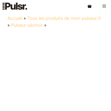
Aller
Me
au
contenu
Accueil
»
Tous les produits de mon-pulseur.fr
»
Pulseur séchoir
»